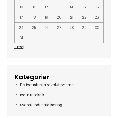
10
11
12
13
14
15
16
17
18
19
20
21
22
23
24
25
26
27
28
29
30
31
« maj
Kategorier
De industriella revolutionerna
Industriteknik
Svensk industrialisering