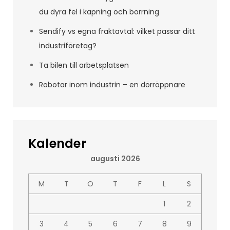
du dyra fel i kapning och borrning
Sendify vs egna fraktavtal: vilket passar ditt
industriföretag?
Ta bilen till arbetsplatsen
Robotar inom industrin – en dörröppnare
Kalender
augusti 2026
M
T
O
T
F
L
S
1
2
3
4
5
6
7
8
9