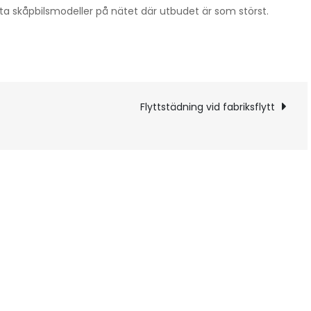
lesta skåpbilsmodeller på nätet där utbudet är som störst.
g
Flyttstädning vid fabriksflytt