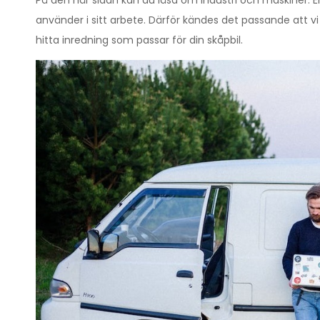
På den här sidan kan du läsa om industri och maskiner. En
använder i sitt arbete. Därför kändes det passande att vi i
hitta inredning som passar för din skåpbil.