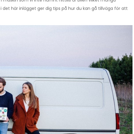
 maskin som vi inte nämnt hittills är bilen vilket många
 det här inlägget ger dig tips på hur du kan gå tillväga för att