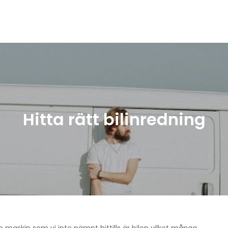
teknik.se
ap om industrins historia
Hitta rätt bilinredning